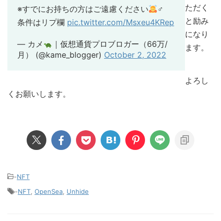
ただく
※すでにお持ちの方はご遠慮ください
‍♂
と励み
条件はリプ欄
pic.twitter.com/Msxeu4KRep
になり
— カメ
｜仮想通貨プロブロガー（66万/
ます。
月） (@kame_blogger)
October 2, 2022
よろし
くお願いします。
-
NFT
-
NFT
,
OpenSea
,
Unhide