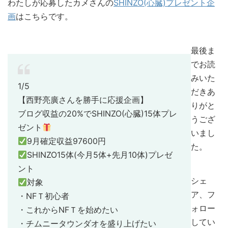
わたしが応募したカメさんの
SHINZO(心臓)プレゼント企
画
はこちらです。
最後ま
でお読
みいた
1/5
だきあ
【西野亮廣さんを勝手に応援企画】
りがと
ブログ収益の20%でSHINZO(心臓)15体プレ
うござ
ゼント
いまし
9月確定収益97600円
た。
SHINZO15体(今月5体+先月10体)プレゼ
ント
シェ
対象
ア、フ
・NFＴ初心者
ォロー
・これからNFＴを始めたい
してい
・チムニータウンダオを盛り上げたい